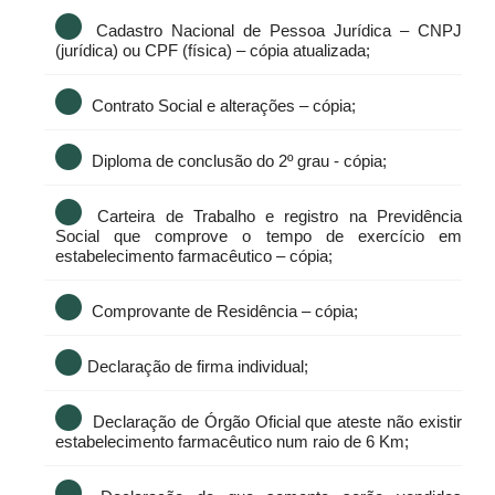
Cadastro Nacional de Pessoa Jurídica – CNPJ
(jurídica) ou CPF (física) – cópia atualizada;
Contrato Social e alterações – cópia;
Diploma de conclusão do 2º grau - cópia;
Carteira de Trabalho e registro na Previdência
Social que comprove o tempo de exercício em
estabelecimento farmacêutico – cópia;
Comprovante de Residência – cópia;
Declaração de firma individual;
Declaração de Órgão Oficial que ateste não existir
estabelecimento farmacêutico num raio de 6 Km;