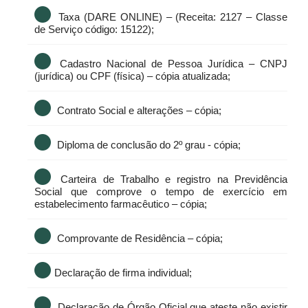
Taxa (DARE ONLINE) – (Receita: 2127 – Classe
de Serviço código: 15122);
Cadastro Nacional de Pessoa Jurídica – CNPJ
(jurídica) ou CPF (física) – cópia atualizada;
Contrato Social e alterações – cópia;
Diploma de conclusão do 2º grau - cópia;
Carteira de Trabalho e registro na Previdência
Social que comprove o tempo de exercício em
estabelecimento farmacêutico – cópia;
Comprovante de Residência – cópia;
Declaração de firma individual;
Declaração de Órgão Oficial que ateste não existir