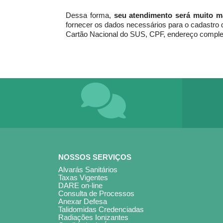
Dessa forma,
seu atendimento será muito ma
fornecer os dados necessários para o cadastro 
Cartão Nacional do SUS, CPF, endereço completo,
PERGUNTAS
AC
FREQUENTES
SU
NOSSOS SERVIÇOS
CLIQUE AQUI
NÚ
Alvarás Sanitários
Taxas Vigentes
DARE on-line
Consulta de Processos
Anexar Defesa
Talidomidas Credenciadas
Radiações Ionizantes