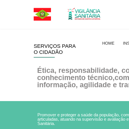
HOME
IN
SERVIÇOS PARA
O CIDADÃO
Ética, responsabilidade, 
conhecimento técnico,com
informação, agilidade e tr
Promover e proteger a saúde da população, com
articuladas, atuando na supervisão e avaliação e
Sanitária.