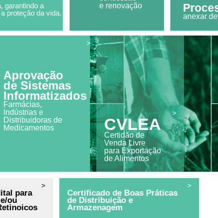
, garantindo a
e renovação
Proces
 a proteção da vida.
anexar de
>
Aprovação
de Sistemas
Informatizados
Farmácias,
Indústrias e
>
CVLEA
Distribuidoras de
Medicamentos
Certidão de
Venda Livre
para Exportação
de Alimentos
>
>
ital para
Certificado de Boas Práticas
 e/ou
de Distribuição e
Retinoicos
Armazenagem