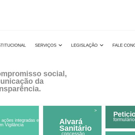
STITUCIONAL
SERVIÇOS
LEGISLAÇÃO
FALE CON
compromisso social,
unicação da
ansparência.
>
Petic
formulário
Alvará
 ações integradas e
m Vigilância
Sanitário
concessão