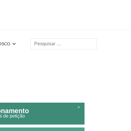
Search
OSCO
>
ionamento
s de petição