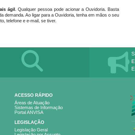
is ágil
. Qualquer pessoa pode acionar a Ouvidoria. Basta
da demanda. Ao ligar para a Ouvidoria, tenha em mãos o seu
 telefone e e-mail, se tiver.
S
E
E
OMPANHE O ANDAMENTO DAS
AS MANIFESTAÇÕES COM SEU
MERO E SENHA.
ACESSO RÁPIDO
Áreas de Atuação
Sistemas de Informação
Portal ANVISA
LEGISLAÇÃO
Legislação Geral
Legislação por Assunto