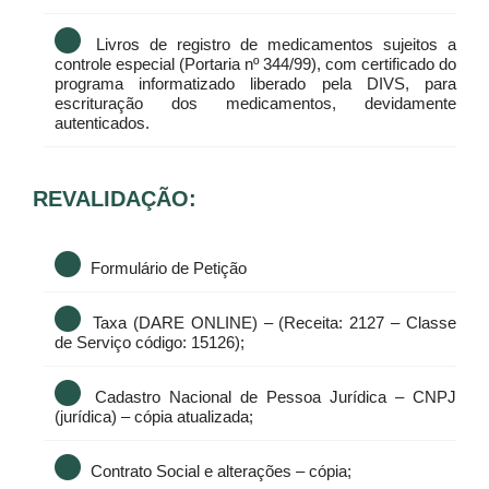
Livros de registro de medicamentos sujeitos a
controle especial (Portaria nº 344/99), com certificado do
programa informatizado liberado pela DIVS, para
escrituração dos medicamentos, devidamente
autenticados.
REVALIDAÇÃO:
Formulário de Petição
Taxa (DARE ONLINE) – (Receita: 2127 – Classe
de Serviço código: 15126);
Cadastro Nacional de Pessoa Jurídica – CNPJ
(jurídica) – cópia atualizada;
Contrato Social e alterações – cópia;