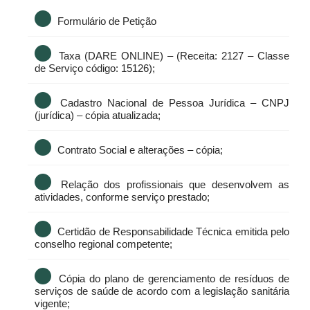
Formulário de Petição
Taxa (DARE ONLINE) – (Receita: 2127 – Classe
de Serviço código: 15126);
Cadastro Nacional de Pessoa Jurídica – CNPJ
(jurídica) – cópia atualizada;
Contrato Social e alterações – cópia;
Relação dos profissionais que desenvolvem as
atividades, conforme serviço prestado;
Certidão de Responsabilidade Técnica emitida pelo
conselho regional competente;
Cópia do plano de gerenciamento de resíduos de
serviços de saúde de acordo com a legislação sanitária
vigente;