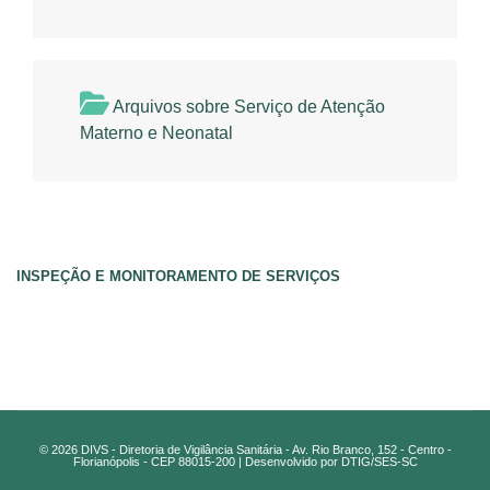
Arquivos sobre Serviço de Atenção
Materno e Neonatal
INSPEÇÃO E MONITORAMENTO DE SERVIÇOS
© 2026 DIVS - Diretoria de Vigilância Sanitária - Av. Rio Branco, 152 - Centro -
Florianópolis - CEP 88015-200 | Desenvolvido por DTIG/SES-SC