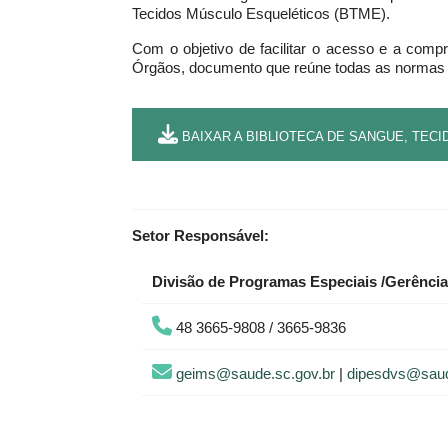
Tecidos Músculo Esqueléticos (BTME).
Com o objetivo de facilitar o acesso e a compr
Órgãos, documento que reúne todas as normas fe
BAIXAR A BIBLIOTECA DE SANGUE, TECI
Setor Responsável:
Divisão de Programas Especiais /Gerênci
48 3665-9808 / 3665-9836
geims@saude.sc.gov.br
|
dipesdvs@saud