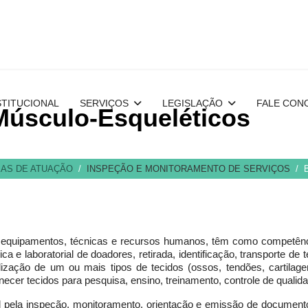
STITUCIONAL
SERVIÇOS
LEGISLAÇÃO
FALE CON
Músculo-Esqueléticos
AS DE ATUAÇÃO
INSPEÇÃO E MONITORAMENTO DE SERVIÇOS
a, equipamentos, técnicas e recursos humanos, têm como competênci
sica e laboratorial de doadores, retirada, identificação, transporte 
ização de um ou mais tipos de tecidos (ossos, tendões, cartilage
ecer tecidos para pesquisa, ensino, treinamento, controle de qualid
vel pela inspeção, monitoramento, orientação e emissão de documento