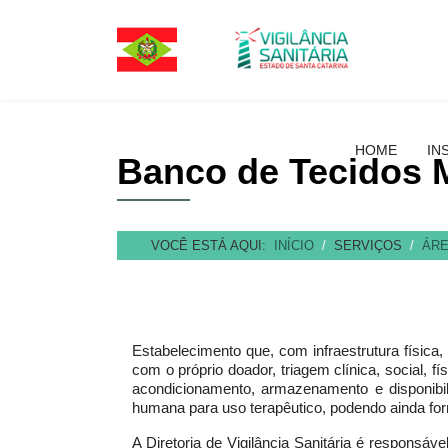
HOME
IN
Banco de Tecidos 
VOCÊ ESTÁ AQUI:
INÍCIO
SERVIÇOS
ÁRE
Estabelecimento que, com infraestrutura físic
com o próprio doador, triagem clínica, social, fí
acondicionamento, armazenamento e disponibil
humana para uso terapêutico, podendo ainda forn
A Diretoria de Vigilância Sanitária é responsá