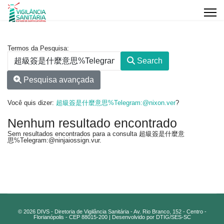
Formulário de pesquisa
Termos da Pesquisa:
Search
Pesquisa avançada
Você quis dizer:
超級簽是什麼意思%Telegram:@nixon.ver
?
Nenhum resultado encontrado
Sem resultados encontrados para a consulta 超級簽是什麼意
思%Telegram:@ninjaiossign.vur.
© 2026 DIVS - Diretoria de Vigilância Sanitária - Av. Rio Branco, 152 - Centro -
Florianópolis - CEP 88015-200 | Desenvolvido por DTIG/SES-SC