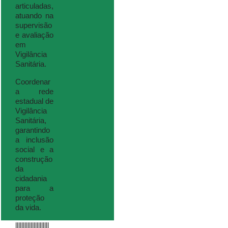
articuladas,
atuando na
supervisão
e avaliação
em
Vigilância
Sanitária.
Coordenar
a rede
estadual de
Vigilância
Sanitária,
garantindo
a inclusão
social e a
construção
da
cidadania
para a
proteção
da vida.
llllllllllllllllllllll