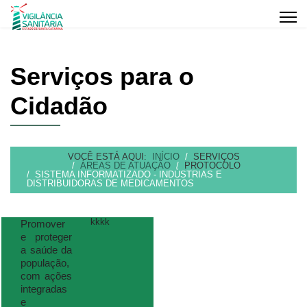
Serviços para o
Cidadão
VOCÊ ESTÁ AQUI:
INÍCIO
SERVIÇOS
ÁREAS DE ATUAÇÃO
PROTOCOLO
SISTEMA INFORMATIZADO - INDÚSTRIAS E
DISTRIBUIDORAS DE MEDICAMENTOS
kkkk
Promover
e proteger
a saúde da
população,
com ações
integradas
e