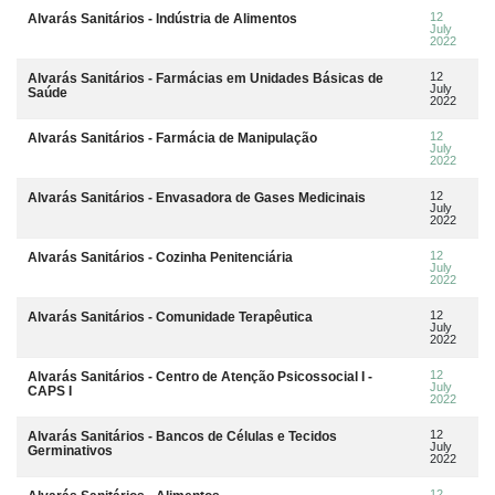
12
Alvarás Sanitários - Indústria de Alimentos
July
2022
12
Alvarás Sanitários - Farmácias em Unidades Básicas de
July
Saúde
2022
12
Alvarás Sanitários - Farmácia de Manipulação
July
2022
12
Alvarás Sanitários - Envasadora de Gases Medicinais
July
2022
12
Alvarás Sanitários - Cozinha Penitenciária
July
2022
12
Alvarás Sanitários - Comunidade Terapêutica
July
2022
12
Alvarás Sanitários - Centro de Atenção Psicossocial I -
July
CAPS I
2022
12
Alvarás Sanitários - Bancos de Células e Tecidos
July
Germinativos
2022
12