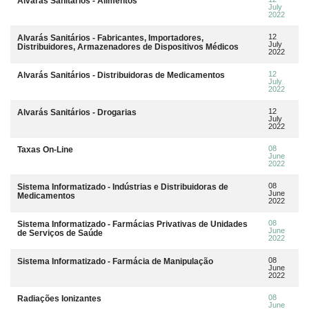
Alvarás Sanitários - Alimentos
July
2022
12
Alvarás Sanitários - Fabricantes, Importadores,
July
Distribuidores, Armazenadores de Dispositivos Médicos
2022
12
Alvarás Sanitários - Distribuidoras de Medicamentos
July
2022
12
Alvarás Sanitários - Drogarias
July
2022
08
Taxas On-Line
June
2022
08
Sistema Informatizado - Indústrias e Distribuidoras de
June
Medicamentos
2022
08
Sistema Informatizado - Farmácias Privativas de Unidades
June
de Serviços de Saúde
2022
08
Sistema Informatizado - Farmácia de Manipulação
June
2022
08
Radiações Ionizantes
June