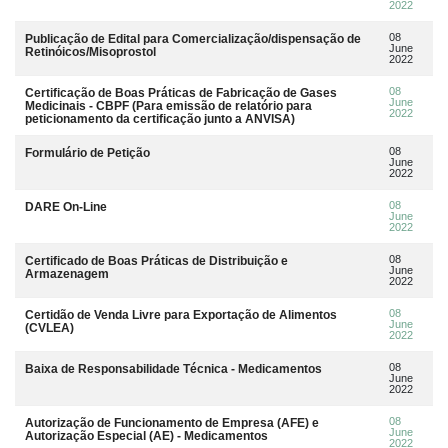
2022
08
Publicação de Edital para Comercialização/dispensação de
June
Retinóicos/Misoprostol
2022
08
Certificação de Boas Práticas de Fabricação de Gases
June
Medicinais - CBPF (Para emissão de relatório para
2022
peticionamento da certificação junto a ANVISA)
08
Formulário de Petição
June
2022
08
DARE On-Line
June
2022
08
Certificado de Boas Práticas de Distribuição e
June
Armazenagem
2022
08
Certidão de Venda Livre para Exportação de Alimentos
June
(CVLEA)
2022
08
Baixa de Responsabilidade Técnica - Medicamentos
June
2022
08
Autorização de Funcionamento de Empresa (AFE) e
June
Autorização Especial (AE) - Medicamentos
2022