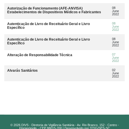
08
Autorização de Funcionamento (AFE-ANVISA)
June
Estabelecimentos de Dispositivos Médicos e Fabricantes
2022
08
Autenticação de Livro de Receituário Geral e Livro
June
Específico
2022
08
Autenticação de Livro de Receituário Geral e Livro
June
Específico
2022
07
Alteração de Responsabilidade Técnica
June
2022
02
Alvarás Sanitários
June
2022
© 2026 DIVS - Diretoria de Vigilância Sanitária - Av. Rio Branco, 152 - Centro -
Florianópolis - CEP 88015-200 | Desenvolvido por DTIG/SES-SC