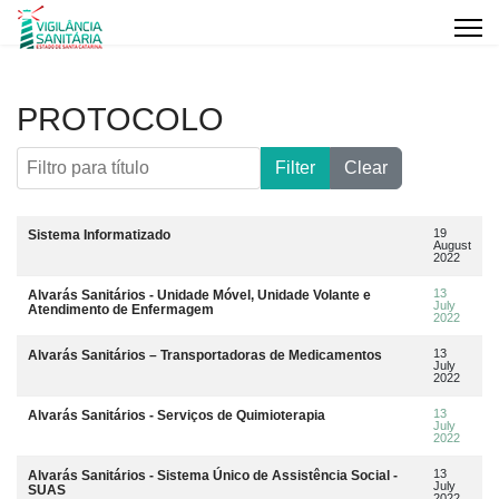
PROTOCOLO
Filtro para título
Filter
Clear
Artigos
Title
Data da publicação
19
Sistema Informatizado
August
2022
13
Alvarás Sanitários - Unidade Móvel, Unidade Volante e
July
Atendimento de Enfermagem
2022
13
Alvarás Sanitários – Transportadoras de Medicamentos
July
2022
13
Alvarás Sanitários - Serviços de Quimioterapia
July
2022
13
Alvarás Sanitários - Sistema Único de Assistência Social -
July
SUAS
2022