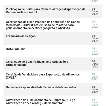
2022
08
Publicação de Edital para Comercialização/dispensação de
June
Retinóicos/Misoprostol
2022
08
Certificação de Boas Práticas de Fabricação de Gases
June
Medicinais - CBPF (Para emissão de relatório para
2022
peticionamento da certificação junto a ANVISA)
08
Formulário de Petição
June
2022
08
DARE On-Line
June
2022
08
Certificado de Boas Práticas de Distribuição e
June
Armazenagem
2022
08
Certidão de Venda Livre para Exportação de Alimentos
June
(CVLEA)
2022
08
Baixa de Responsabilidade Técnica - Medicamentos
June
2022
08
Autorização de Funcionamento de Empresa (AFE) e
June
Autorização Especial (AE) - Medicamentos
2022