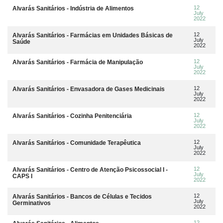
12
Alvarás Sanitários - Indústria de Alimentos
July
2022
12
Alvarás Sanitários - Farmácias em Unidades Básicas de
July
Saúde
2022
12
Alvarás Sanitários - Farmácia de Manipulação
July
2022
12
Alvarás Sanitários - Envasadora de Gases Medicinais
July
2022
12
Alvarás Sanitários - Cozinha Penitenciária
July
2022
12
Alvarás Sanitários - Comunidade Terapêutica
July
2022
12
Alvarás Sanitários - Centro de Atenção Psicossocial I -
July
CAPS I
2022
12
Alvarás Sanitários - Bancos de Células e Tecidos
July
Germinativos
2022
12