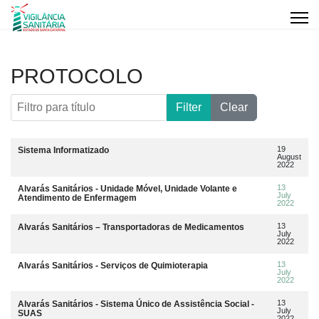
PROTOCOLO
Filtro para título
Filter
Clear
Artigos
Title
Data da publicação
19
Sistema Informatizado
August
2022
13
Alvarás Sanitários - Unidade Móvel, Unidade Volante e
July
Atendimento de Enfermagem
2022
13
Alvarás Sanitários – Transportadoras de Medicamentos
July
2022
13
Alvarás Sanitários - Serviços de Quimioterapia
July
2022
13
Alvarás Sanitários - Sistema Único de Assistência Social -
July
SUAS
2022