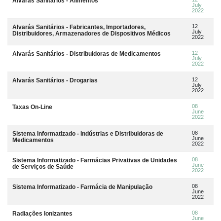
Alvarás Sanitários - Alimentos
July
2022
12
Alvarás Sanitários - Fabricantes, Importadores,
July
Distribuidores, Armazenadores de Dispositivos Médicos
2022
12
Alvarás Sanitários - Distribuidoras de Medicamentos
July
2022
12
Alvarás Sanitários - Drogarias
July
2022
08
Taxas On-Line
June
2022
08
Sistema Informatizado - Indústrias e Distribuidoras de
June
Medicamentos
2022
08
Sistema Informatizado - Farmácias Privativas de Unidades
June
de Serviços de Saúde
2022
08
Sistema Informatizado - Farmácia de Manipulação
June
2022
08
Radiações Ionizantes
June