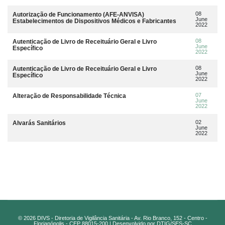
08
Autorização de Funcionamento (AFE-ANVISA)
June
Estabelecimentos de Dispositivos Médicos e Fabricantes
2022
08
Autenticação de Livro de Receituário Geral e Livro
June
Específico
2022
08
Autenticação de Livro de Receituário Geral e Livro
June
Específico
2022
07
Alteração de Responsabilidade Técnica
June
2022
02
Alvarás Sanitários
June
2022
© 2026 DIVS - Diretoria de Vigilância Sanitária - Av. Rio Branco, 152 - Centro -
Florianópolis - CEP 88015-200 | Desenvolvido por DTIG/SES-SC