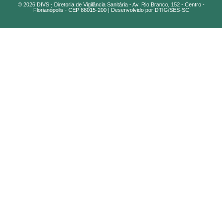
© 2026 DIVS - Diretoria de Vigilância Sanitária - Av. Rio Branco, 152 - Centro -
Florianópolis - CEP 88015-200 | Desenvolvido por DTIG/SES-SC