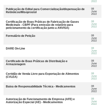
2022
08
Publicação de Edital para Comercialização/dispensação de
June
Retinóicos/Misoprostol
2022
08
Certificação de Boas Práticas de Fabricação de Gases
June
Medicinais - CBPF (Para emissão de relatório para
2022
peticionamento da certificação junto a ANVISA)
08
Formulário de Petição
June
2022
08
DARE On-Line
June
2022
08
Certificado de Boas Práticas de Distribuição e
June
Armazenagem
2022
08
Certidão de Venda Livre para Exportação de Alimentos
June
(CVLEA)
2022
08
Baixa de Responsabilidade Técnica - Medicamentos
June
2022
08
Autorização de Funcionamento de Empresa (AFE) e
June
Autorização Especial (AE) - Medicamentos
2022