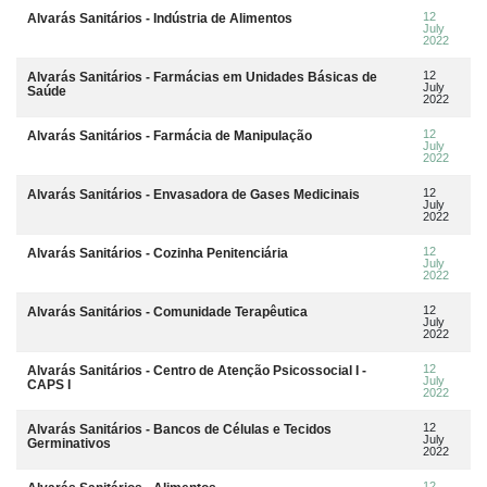
12
Alvarás Sanitários - Indústria de Alimentos
July
2022
12
Alvarás Sanitários - Farmácias em Unidades Básicas de
July
Saúde
2022
12
Alvarás Sanitários - Farmácia de Manipulação
July
2022
12
Alvarás Sanitários - Envasadora de Gases Medicinais
July
2022
12
Alvarás Sanitários - Cozinha Penitenciária
July
2022
12
Alvarás Sanitários - Comunidade Terapêutica
July
2022
12
Alvarás Sanitários - Centro de Atenção Psicossocial I -
July
CAPS I
2022
12
Alvarás Sanitários - Bancos de Células e Tecidos
July
Germinativos
2022
12