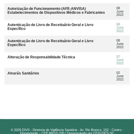
08
Autorização de Funcionamento (AFE-ANVISA)
June
Estabelecimentos de Dispositivos Médicos e Fabricantes
2022
08
Autenticação de Livro de Receituário Geral e Livro
June
Específico
2022
08
Autenticação de Livro de Receituário Geral e Livro
June
Específico
2022
07
Alteração de Responsabilidade Técnica
June
2022
02
Alvarás Sanitários
June
2022
© 2026 DIVS - Diretoria de Vigilância Sanitária - Av. Rio Branco, 152 - Centro -
Florianópolis - CEP 88015-200 | Desenvolvido por DTIG/SES-SC