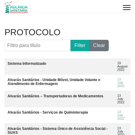
PROTOCOLO
Filtro para título
Filter
Clear
Artigos
Title
Data da publicação
19
Sistema Informatizado
August
2022
13
Alvarás Sanitários - Unidade Móvel, Unidade Volante e
July
Atendimento de Enfermagem
2022
13
Alvarás Sanitários – Transportadoras de Medicamentos
July
2022
13
Alvarás Sanitários - Serviços de Quimioterapia
July
2022
13
Alvarás Sanitários - Sistema Único de Assistência Social -
July
SUAS
2022