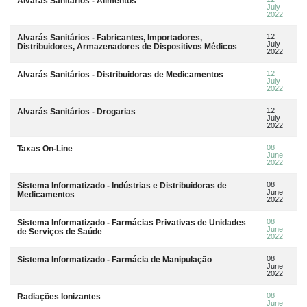
Alvarás Sanitários - Alimentos
July
2022
12
Alvarás Sanitários - Fabricantes, Importadores,
July
Distribuidores, Armazenadores de Dispositivos Médicos
2022
12
Alvarás Sanitários - Distribuidoras de Medicamentos
July
2022
12
Alvarás Sanitários - Drogarias
July
2022
08
Taxas On-Line
June
2022
08
Sistema Informatizado - Indústrias e Distribuidoras de
June
Medicamentos
2022
08
Sistema Informatizado - Farmácias Privativas de Unidades
June
de Serviços de Saúde
2022
08
Sistema Informatizado - Farmácia de Manipulação
June
2022
08
Radiações Ionizantes
June