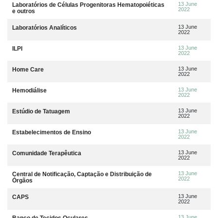
13 June
Laboratórios de Células Progenitoras Hematopoiéticas
2022
e outros
13 June
Laboratórios Analíticos
2022
13 June
ILPI
2022
13 June
Home Care
2022
13 June
Hemodiálise
2022
13 June
Estúdio de Tatuagem
2022
13 June
Estabelecimentos de Ensino
2022
13 June
Comunidade Terapêutica
2022
13 June
Central de Notificação, Captação e Distribuição de
2022
Órgãos
13 June
CAPS
2022
13 June
Banco de Tecidos Oculares