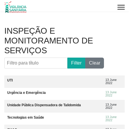
INSPEÇÃO E
MONITORAMENTO DE
SERVIÇOS
Filtro para título
Filter
Clear
Artigos
Title
Data da publicação
13 June
UTI
2022
13 June
Urgência e Emergência
2022
13 June
Unidade Pública Dispensadora de Talidomida
2022
13 June
Tecnologias em Saúde
2022