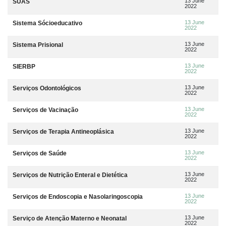
13 June
SUAS
2022
13 June
Sistema Sócioeducativo
2022
13 June
Sistema Prisional
2022
13 June
SIERBP
2022
13 June
Serviços Odontológicos
2022
13 June
Serviços de Vacinação
2022
13 June
Serviços de Terapia Antineoplásica
2022
13 June
Serviços de Saúde
2022
13 June
Serviços de Nutrição Enteral e Dietética
2022
13 June
Serviços de Endoscopia e Nasolaringoscopia
2022
13 June
Serviço de Atenção Materno e Neonatal
2022