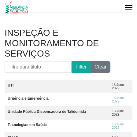
INSPEÇÃO E
MONITORAMENTO DE
SERVIÇOS
Filtro para título
Filter
Clear
Artigos
Title
Data da publicação
13 June
UTI
2022
13 June
Urgência e Emergência
2022
13 June
Unidade Pública Dispensadora de Talidomida
2022
13 June
Tecnologias em Saúde
2022