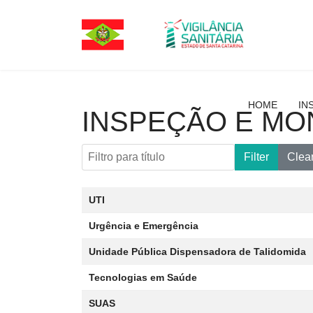
HOME
IN
INSPEÇÃO E MO
Filtro para título
Filter
Clea
Artigos
Title
Data da publicação
UTI
Urgência e Emergência
Unidade Pública Dispensadora de Talidomida
Tecnologias em Saúde
SUAS