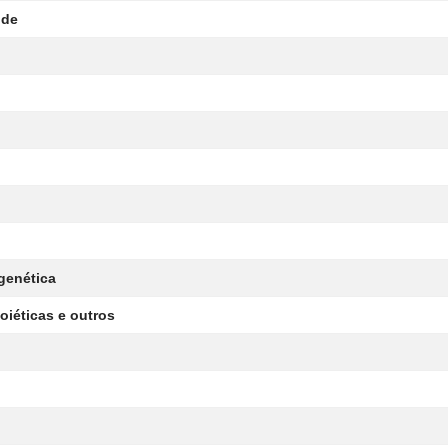
úde
genética
oiéticas e outros