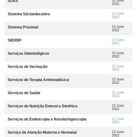
13 June
SUAS
2022
13 June
Sistema Sócioeducativo
2022
13 June
Sistema Prisional
2022
13 June
SIERBP
2022
13 June
Serviços Odontológicos
2022
13 June
Serviços de Vacinação
2022
13 June
Serviços de Terapia Antineoplásica
2022
13 June
Serviços de Saúde
2022
13 June
Serviços de Nutrição Enteral e Dietética
2022
13 June
Serviços de Endoscopia e Nasolaringoscopia
2022
13 June
Serviço de Atenção Materno e Neonatal
2022