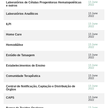
13 June
Laboratórios de Células Progenitoras Hematopoiéticas
2022
e outros
13 June
Laboratórios Analíticos
2022
13 June
ILPI
2022
13 June
Home Care
2022
13 June
Hemodiálise
2022
13 June
Estúdio de Tatuagem
2022
13 June
Estabelecimentos de Ensino
2022
13 June
Comunidade Terapêutica
2022
13 June
Central de Notificação, Captação e Distribuição de
2022
Órgãos
13 June
CAPS
2022
13 June
Banco de Tecidos Oculares