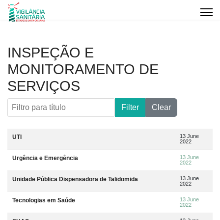
INSPEÇÃO E
MONITORAMENTO DE
SERVIÇOS
Filtro para título
Filter
Clear
Artigos
Title
Data da publicação
13 June
UTI
2022
13 June
Urgência e Emergência
2022
13 June
Unidade Pública Dispensadora de Talidomida
2022
13 June
Tecnologias em Saúde
2022