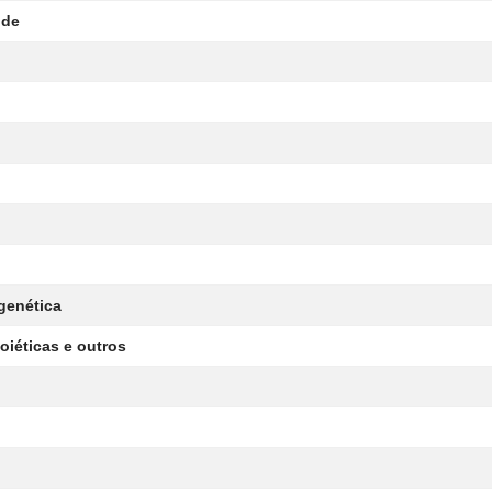
úde
genética
oiéticas e outros