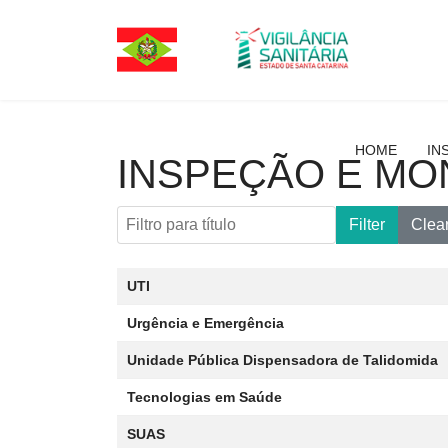
HOME
IN
INSPEÇÃO E MO
Filtro para título
Filter
Clea
Artigos
Title
Data da publicação
UTI
Urgência e Emergência
Unidade Pública Dispensadora de Talidomida
Tecnologias em Saúde
SUAS