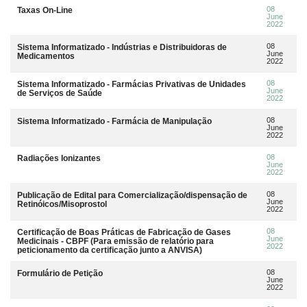
08
Taxas On-Line
June
2022
08
Sistema Informatizado - Indústrias e Distribuidoras de
June
Medicamentos
2022
08
Sistema Informatizado - Farmácias Privativas de Unidades
June
de Serviços de Saúde
2022
08
Sistema Informatizado - Farmácia de Manipulação
June
2022
08
Radiações Ionizantes
June
2022
08
Publicação de Edital para Comercialização/dispensação de
June
Retinóicos/Misoprostol
2022
08
Certificação de Boas Práticas de Fabricação de Gases
June
Medicinais - CBPF (Para emissão de relatório para
2022
peticionamento da certificação junto a ANVISA)
08
Formulário de Petição
June
2022