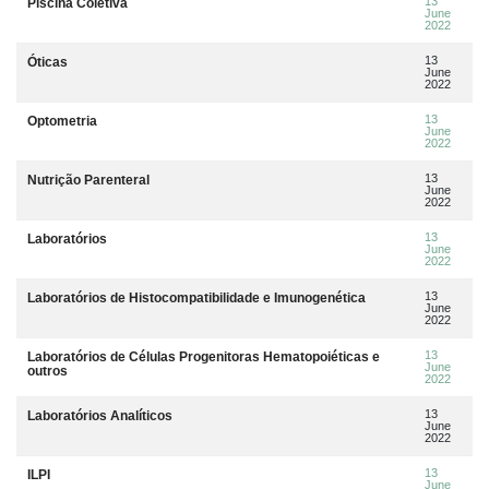
13
Piscina Coletiva
June
2022
13
Óticas
June
2022
13
Optometria
June
2022
13
Nutrição Parenteral
June
2022
13
Laboratórios
June
2022
13
Laboratórios de Histocompatibilidade e Imunogenética
June
2022
13
Laboratórios de Células Progenitoras Hematopoiéticas e
June
outros
2022
13
Laboratórios Analíticos
June
2022
13
ILPI
June