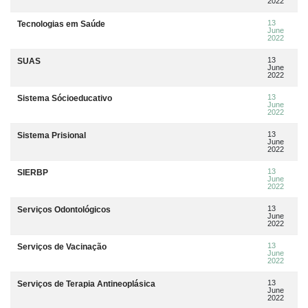
2022
13
Tecnologias em Saúde
June
2022
13
SUAS
June
2022
13
Sistema Sócioeducativo
June
2022
13
Sistema Prisional
June
2022
13
SIERBP
June
2022
13
Serviços Odontológicos
June
2022
13
Serviços de Vacinação
June
2022
13
Serviços de Terapia Antineoplásica
June
2022