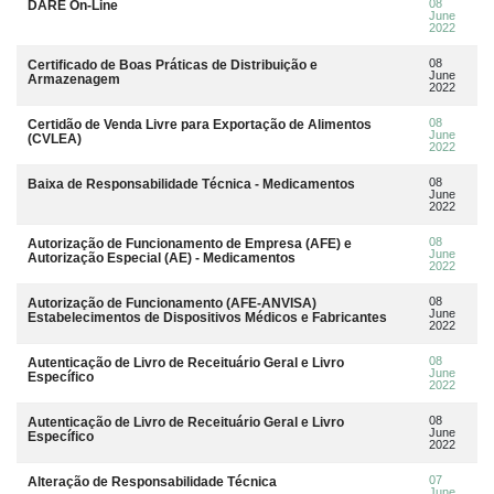
08
DARE On-Line
June
2022
08
Certificado de Boas Práticas de Distribuição e
June
Armazenagem
2022
08
Certidão de Venda Livre para Exportação de Alimentos
June
(CVLEA)
2022
08
Baixa de Responsabilidade Técnica - Medicamentos
June
2022
08
Autorização de Funcionamento de Empresa (AFE) e
June
Autorização Especial (AE) - Medicamentos
2022
08
Autorização de Funcionamento (AFE-ANVISA)
June
Estabelecimentos de Dispositivos Médicos e Fabricantes
2022
08
Autenticação de Livro de Receituário Geral e Livro
June
Específico
2022
08
Autenticação de Livro de Receituário Geral e Livro
June
Específico
2022
07
Alteração de Responsabilidade Técnica
June