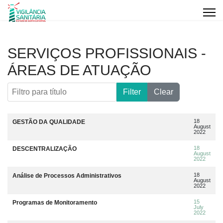
SERVIÇOS PROFISSIONAIS -
ÁREAS DE ATUAÇÃO
Filtro para título
Filter
Clear
Artigos
Title
Data da publicação
18
GESTÃO DA QUALIDADE
August
2022
18
DESCENTRALIZAÇÃO
August
2022
18
Análise de Processos Administrativos
August
2022
15
Programas de Monitoramento
July
2022