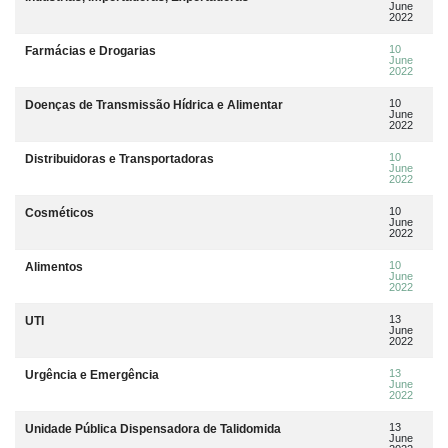
June
2022
10
Farmácias e Drogarias
June
2022
10
Doenças de Transmissão Hídrica e Alimentar
June
2022
10
Distribuidoras e Transportadoras
June
2022
10
Cosméticos
June
2022
10
Alimentos
June
2022
13
UTI
June
2022
13
Urgência e Emergência
June
2022
13
Unidade Pública Dispensadora de Talidomida
June