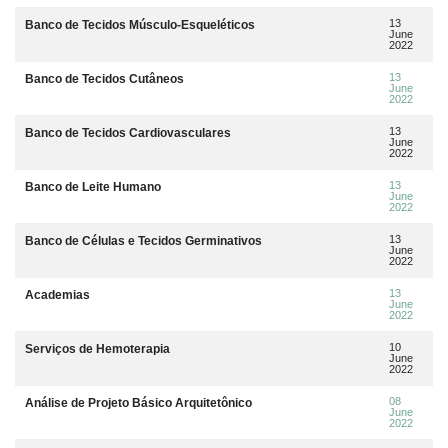
13
Banco de Tecidos Músculo-Esqueléticos
June
2022
13
Banco de Tecidos Cutâneos
June
2022
13
Banco de Tecidos Cardiovasculares
June
2022
13
Banco de Leite Humano
June
2022
13
Banco de Células e Tecidos Germinativos
June
2022
13
Academias
June
2022
10
Serviços de Hemoterapia
June
2022
08
Análise de Projeto Básico Arquitetônico
June
2022