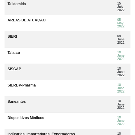
15
Talidomida
July
2022
05
ÁREAS DE ATUAÇÃO
May
2022
09
SIERI
June
2022
10
Tabaco
June
2022
10
SISGAP
June
2022
10
SIERBP-Pharma
June
2022
10
Saneantes
June
2022
10
Dispositivos Médicos
June
2022
10
Indústrias, Importadoras, Exportadoras