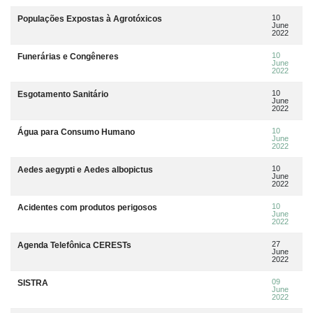
10
Populações Expostas à Agrotóxicos
June
2022
10
Funerárias e Congêneres
June
2022
10
Esgotamento Sanitário
June
2022
10
Água para Consumo Humano
June
2022
10
Aedes aegypti e Aedes albopictus
June
2022
10
Acidentes com produtos perigosos
June
2022
27
Agenda Telefônica CERESTs
June
2022
09
SISTRA
June
2022